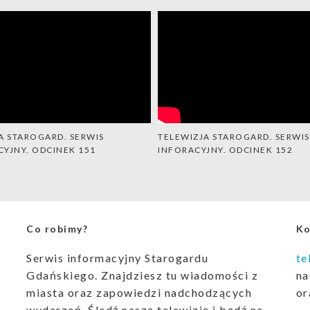
A STAROGARD. SERWIS
TELEWIZJA STAROGARD. SERWIS
YJNY. ODCINEK 151
INFORACYJNY. ODCINEK 152
Co robimy?
Ko
Serwis informacyjny Starogardu
te
Gdańskiego. Znajdziesz tu wiadomości z
na
miasta oraz zapowiedzi nadchodzących
o
wydarzeń. Śledź naszą telewizję i bądź na