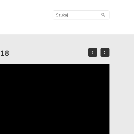
Search
for:
‹
›
118