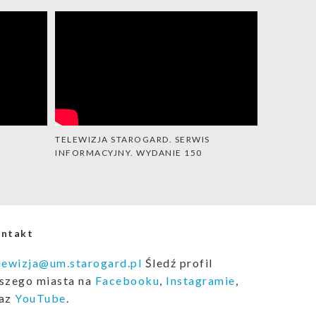
TELEWIZJA STAROGARD. SERWIS
INFORMACYJNY. WYDANIE 150
ntakt
lewizja@um.starogard.pl
Śledź profil
szego miasta na
Facebooku
,
Instagramie
,
raz
YouTube
.