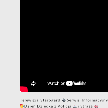
Telewizja_Starogard
Serwis_Informacyjn
Dzień Dziecka z Policją
i Strażą