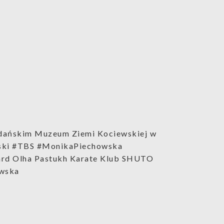
dańskim Muzeum Ziemi Kociewskiej w
ński #TBS #MonikaPiechowska
gard Olha Pastukh Karate Klub SHUTO
owska