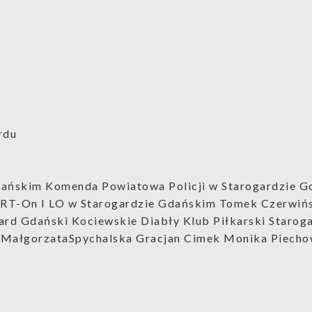
rdu
ańskim Komenda Powiatowa Policji w Starogardzie G
ART-On I LO w Starogardzie Gdańskim Tomek Czerwi
ard Gdański Kociewskie Diabły Klub Piłkarski Staro
 #MałgorzataSpychalska Gracjan Cimek Monika Piech