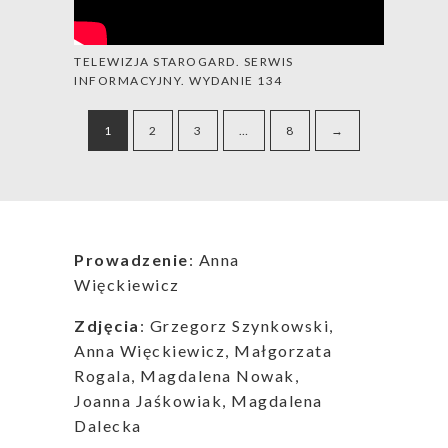
TELEWIZJA STAROGARD. SERWIS
INFORMACYJNY. WYDANIE 134
1
2
3
…
8
→
Prowadzenie
: Anna
Więckiewicz
Zdjęcia
: Grzegorz Szynkowski,
Anna Więckiewicz, Małgorzata
Rogala, Magdalena Nowak,
Joanna Jaśkowiak, Magdalena
Dalecka