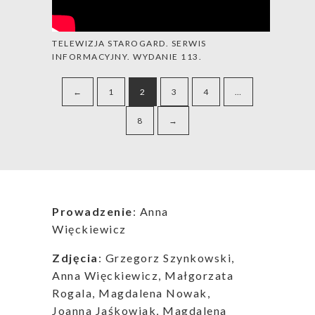
TELEWIZJA STAROGARD. SERWIS
INFORMACYJNY. WYDANIE 113.
←
1
2
3
4
…
8
→
Prowadzenie
: Anna
Więckiewicz
Zdjęcia
: Grzegorz Szynkowski,
Anna Więckiewicz, Małgorzata
Rogala, Magdalena Nowak,
Joanna Jaśkowiak, Magdalena